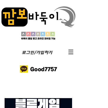
로그인/가입하기