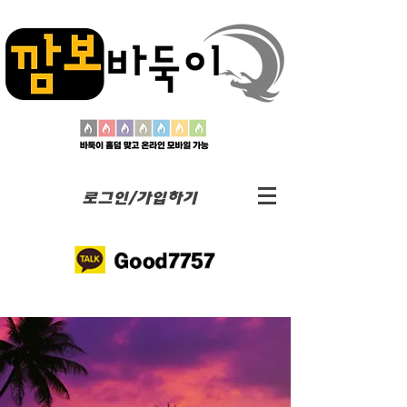
로그인/가입하기