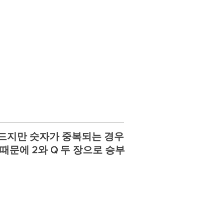
카드지만 숫자가 중복되는 경우
때문에 2와 Q 두 장으로 승부