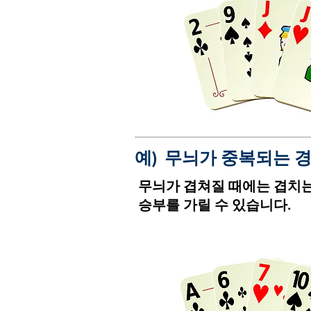
​예) 무늬가 중복되는 
​무늬가 겹쳐질 때에는 겹치
승부를 가릴 수 있습니다.