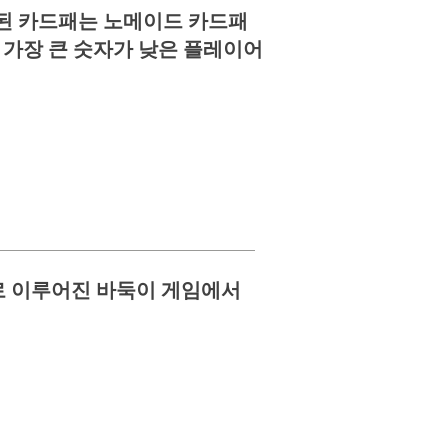
 된 카드패는 노메이드 카드패
 가장 큰 숫자가 낮은 플레이어
로 이루어진 바둑이 게임에서