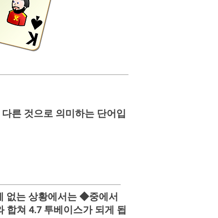
두 다른 것으로 의미하는 단어입
밖에 없는 상황에서는 ◆중에서
 합쳐 4.7 투베이스가 되게 됩