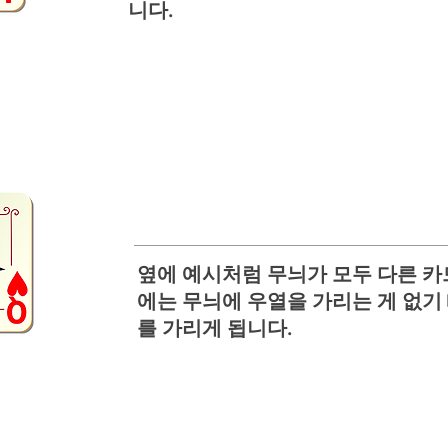
니다.
옆에 예시처럼 무늬가 모두 다른 
에는 무늬에 우열을 가리는 게 없기 
​를 가리게 됩니다.