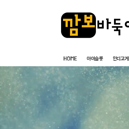
HOME
아이슬롯
인디고게