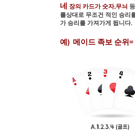
네
장의 카드가 숫자,무늬
등
를
​상대로 무조건 적인 승리
가 승리를 가져가게 됩니다.
​예) 메이드 족보 순위=
A.1.2.3.4 (골프)