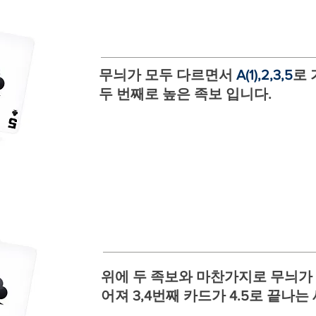
무늬가 모두 다르면서
A(1),2,3,5
로 
​두 번째로 높은 족보 입니다.
​위에 두 족보와 마찬가지로 무늬가
어져 3,4번째 카드가 4.5로 끝나