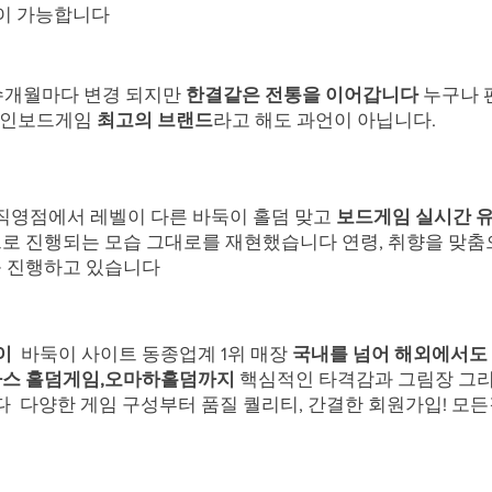
이 가능합니다
수개월마다 변경 되지만
한결같은 전통을 이어갑니다
누구나 
온라인보드게임
최고의 브랜드
라고 해도 과언이 아닙니다.
 직영점에서 레벨이 다른 바둑이 홀덤 맞고
보드게임 실시간 유저
로 진행되는 모습 그대로를 재현했습니다 연령, 취향을 맞춤
를 진행하고 있습니다
이
바둑이 사이트 동종업계 1위 매장
국내를 넘어 해외에서도
스 홀덤게임,오마하홀덤까지
핵심적인 타격감과 그림장 그리
다 다양한 게임 구성부터 품질 퀄리티, 간결한 회원가입! 모