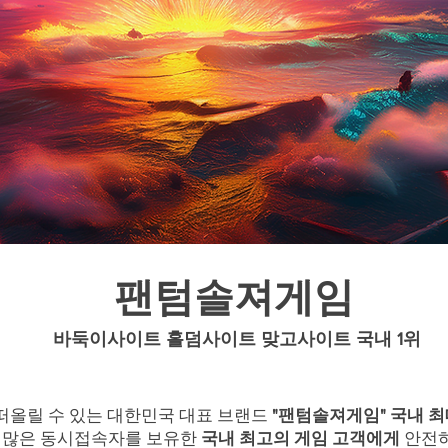
팬텀솔져게임
​바둑이사이트 홀덤사이트 맞고사이트 국내 1위
떠올릴 수 있는 대한민국 대표 브랜드
"팬텀솔져게임" 국내 
로
많은 동시접속자를 보유한
국내 최고의 게임 고객에게
안전하